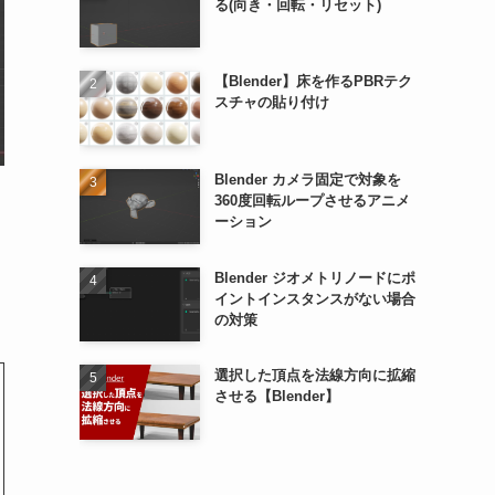
る(向き・回転・リセット)
【Blender】床を作るPBRテク
スチャの貼り付け
Blender カメラ固定で対象を
360度回転ループさせるアニメ
ーション
Blender ジオメトリノードにポ
イントインスタンスがない場合
の対策
選択した頂点を法線方向に拡縮
させる【Blender】