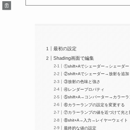
最初の設定
Shading画面で編集
①shift+Aでシェーダー→シェーダ
②shift+Aでシェーダー→放射を追加
③放射の色味と強さ
④レンダープロパティ
⑤shift+A→コンバーター→カラー
⑥カラーランプの設定を変更する
⑦カラーランプの値を近づけて光と
⑧shit+A→入力→レイヤーウェイト
最終的な値の設定