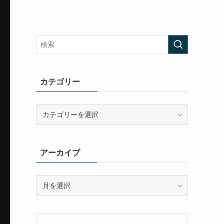
カテゴリー
カ
テ
ゴ
リ
アーカイブ
ー
ア
ー
カ
イ