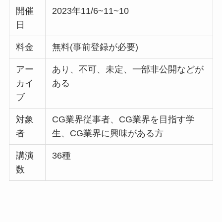
開催
2023年11/6~11~10
日
料金
無料(事前登録が必要)
アー
あり、不可、未定、一部非公開などが
カイ
ある
ブ
対象
CG業界従事者、CG業界を目指す学
者
生、CG業界に興味がある方
講演
36種
数